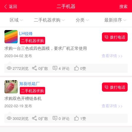
二手机器
返回
搜索
区域
二手机器求购
分类
最新排序
LH锐锋
拨打电话
二手机器求购
求购一台三色或四色圆模，要求厂机正常使用
2023-04-02 发布
查看详情 >>
2772浏览
0
扩散
4
评论
0
赞
旭葵纸箱厂
拨打电话
二手机器求购
求购双色开槽链条机
2022-02-19 发布
查看详情 >>
3002浏览
0
扩散
0
评论
1
赞