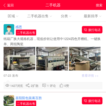
二手机器
返回
搜索
区域
二手机器出售
分类
最新排序
感恩
拨打电话
二手机器出售
纸箱厂换大规格机器，现低价转让使用中1224四色开槽机、一键换
单、两组陶瓷
07-23 发布
查看详情 >>
1427浏览
2
扩散
1
评论
0
赞
喜阳阳包装蒋百胜
拨打电话
二手机器出售