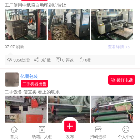
工厂使用中纸箱自动印刷机转让
07-07 刷新
查看详情 >>
3350浏览
0
扩散
0
评论
0
赞
亿顺包装
拨打电话
二手机器出售
二手设备 便宜卖 看上的联系
首页
纸箱厂入驻
发布
扫码进群
个人中心