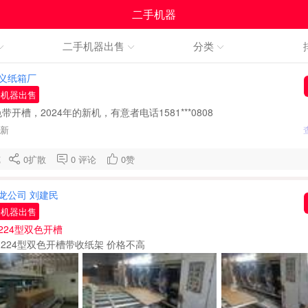
二手机器
二手机器出售
分类
义纸箱厂
手机器出售
开槽，2024年的新机，有意者电话1581***0808
刷新
浏览
0
扩散
0
评论
0
赞
龙公司 刘建民
手机器出售
224型双色开槽
1224型双色开槽带收纸架 价格不高