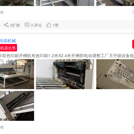
发布
浏览
0
扩散
3
评论
1
赞
纸箱机械
手机器出售
8年双色印刷开槽机有效印刷1.2米X2.4米开槽部电动调整工厂月升级设备
发布