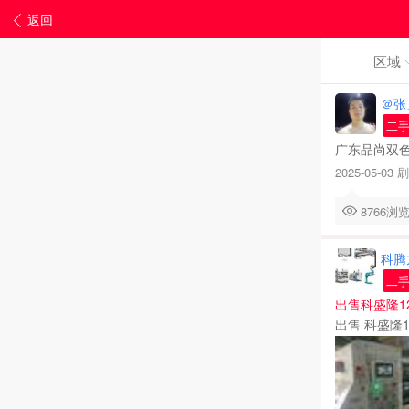
返回
区域
＠张
二
广东品尚双色带
2025-05-03 
8766
科腾
二
出售科盛隆1
出售 科盛隆