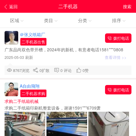
二手机器
返回
搜索
区域
类目
分类
排序
＠张义纸箱厂
拨打电话
二手机器出售
广东品尚双色带开槽，2024年的新机，有意者电话1581***0808
2025-05-03 刷新
查看详情 >>
8767浏览
0
扩散
0
评论
0
赞
A自由飛翔
拨打电话
二手机器求购
求购二手纸箱机械
求购二手纸箱印刷机整套设备，谢谢1591***6709萧