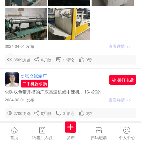
2024-04-01 发布
查看详情 >>
3569浏览
0
扩散
1
评论
0
赞
＠张义纸箱厂
拨打电话
二手机器求购
求购双色带开槽的广东高速机或中速机，16--26的，
2024-02-01 发布
查看详情 >>
2706浏览
0
扩散
0
评论
0
赞
强先生
拨打电话
二手机器求购
首页
纸箱厂入驻
发布
扫码进群
个人中心