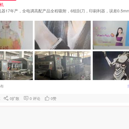
北机
机器17年产，全电调高配产品全程吸附，6组刮刀，印刷利器，误差0.5m
发布
浏览
0
扩散
0
评论
0
赞