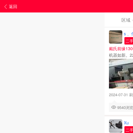
返回
区域
s 
二
戴氏前缘130
机器如新。2
2024-07-31 
9540
Xu
二