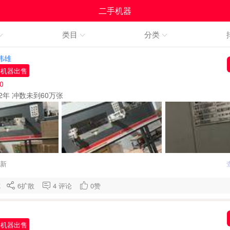
二手机器
类目
分类
、伟雄
手机器出售
0
2年 冲数未到60万张
刷新
浏览
6
扩散
4
评论
0
赞
手机器出售